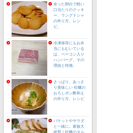
余った卵白で軽い
口当たりのクッキ
ー、ラングドシャ
の作り方、レシ
ピ。
冷凍保存にもお弁
当にもむいている
は、ベーコン入り
ハンバーグ。その
理由と特徴。
さっぱり、あっさ
り美味しい 牡蠣の
おろしポン酢和え
の作り方、レシピ
バケットやサラダ
と一緒に。家族大
絶賛！牡蠣のタル