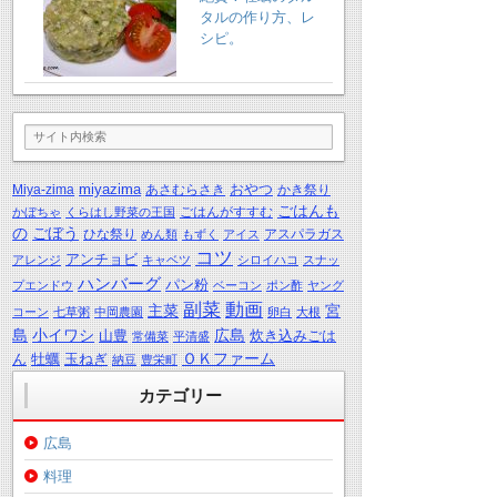
タルの作り方、レ
シピ。
miyazima
おやつ
Miya-zima
あさむらさき
かき祭り
ごはんも
ごはんがすすむ
かぼちゃ
くらはし野菜の王国
の
ごぼう
ひな祭り
アスパラガス
めん類
もずく
アイス
コツ
アンチョビ
アレンジ
キャベツ
シロイハコ
スナッ
ハンバーグ
パン粉
プエンドウ
ベーコン
ポン酢
ヤング
動画
副菜
主菜
宮
コーン
七草粥
中岡農園
卵白
大根
島
小イワシ
広島
山豊
炊き込みごは
常備菜
平清盛
ＯＫファーム
ん
牡蠣
玉ねぎ
納豆
豊栄町
カテゴリー
広島
料理