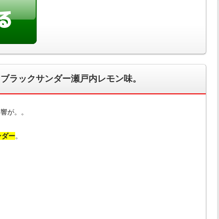
？ブラックサンダー瀬戸内レモン味。
影響が。。
ンダー
。