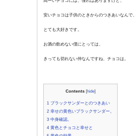
高ーいチョコには、憧れはありますけど、
安いチョコは子供のときからのつきあいなんで
とても大好きです。
お酒の飲めない僕にとっては、
きっても切れない仲なんですね、チョコは。
Contents
[
hide
]
1
ブラックサンダーとのつきあい
2
幸せの黄色いブラックサンダー。
3
中身確認。
4
黄色とチョコと幸せと
5
黄色の効果