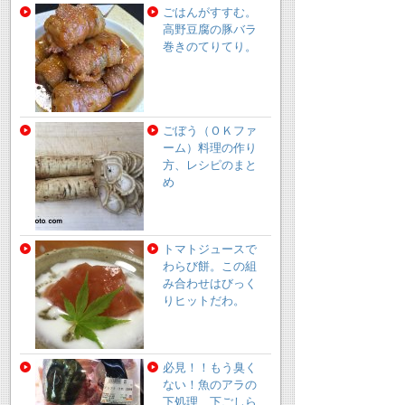
ごはんがすすむ。
高野豆腐の豚バラ
巻きのてりてり。
ごぼう（ＯＫファ
ーム）料理の作り
方、レシピのまと
め
トマトジュースで
わらび餅。この組
み合わせはびっく
りヒットだわ。
必見！！もう臭く
ない！魚のアラの
下処理、下ごしら