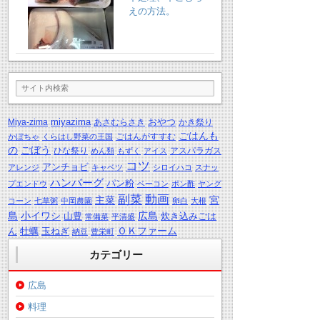
えの方法。
miyazima
おやつ
Miya-zima
あさむらさき
かき祭り
ごはんも
ごはんがすすむ
かぼちゃ
くらはし野菜の王国
の
ごぼう
ひな祭り
アスパラガス
めん類
もずく
アイス
コツ
アンチョビ
アレンジ
キャベツ
シロイハコ
スナッ
ハンバーグ
パン粉
プエンドウ
ベーコン
ポン酢
ヤング
動画
副菜
主菜
宮
コーン
七草粥
中岡農園
卵白
大根
島
小イワシ
広島
山豊
炊き込みごは
常備菜
平清盛
ＯＫファーム
ん
牡蠣
玉ねぎ
納豆
豊栄町
カテゴリー
広島
料理