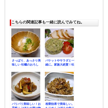
こちらの関連記事も一緒に読んでみてね。
さっぱり、あっさり美
バケットやサラダと一
味しい 牡蠣のおろし
緒に。家族大絶賛！牡
ポン酢和え の作り
蠣のタルタルの作り
方、レシピ
方、レシピ。
パリパリ美味しい！お
相乗効果で美味しい。
手軽！ごぼうの漬け物
ちりめんごぼうの作り