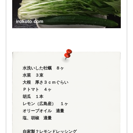
水洗いした牡蠣 ８ヶ
水菜 ３束
大根 厚さ３ｃｍぐらい
Ｐトマト ４ヶ
胡瓜 １本
レモン（広島産） １ヶ
オリーブオイル 適量
塩、胡椒 適量
自家製？レモンドレッシング