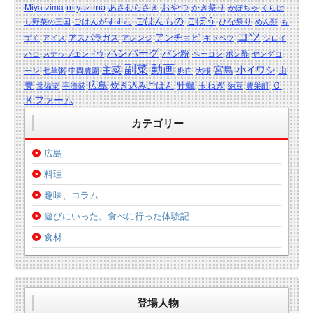
miyazima
おやつ
Miya-zima
あさむらさき
かき祭り
かぼちゃ
くらは
ごはんもの
ごぼう
ごはんがすすむ
ひな祭り
し野菜の王国
めん類
も
コツ
アンチョビ
アスパラガス
ずく
アイス
アレンジ
キャベツ
シロイ
ハンバーグ
パン粉
ハコ
スナップエンドウ
ベーコン
ポン酢
ヤングコ
動画
副菜
主菜
宮島
小イワシ
山
ーン
七草粥
中岡農園
卵白
大根
広島
Ｏ
豊
炊き込みごはん
牡蠣
玉ねぎ
常備菜
平清盛
納豆
豊栄町
Ｋファーム
カテゴリー
広島
料理
趣味、コラム
遊びにいった。食べに行った体験記
食材
登場人物