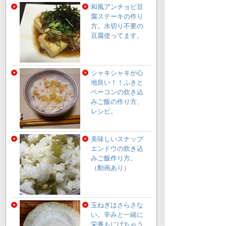
和風アンチョビ豆
腐ステーキの作り
方。水切り不要の
豆腐使ってます。
シャキシャキが心
地良い！！ふきと
ベーコンの炊き込
みご飯の作り方、
レシピ。
美味しいスナップ
エンドウの炊き込
みご飯作り方。
（動画あり）
玉ねぎはさらさな
い。辛みと一緒に
栄養もにげちゃう