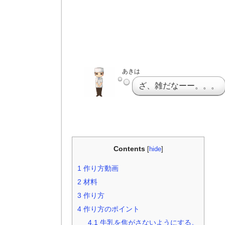
あきは
ざ、雑だなーー。。。
Contents
[
hide
]
1
作り方動画
2
材料
3
作り方
4
作り方のポイント
4.1
牛乳を焦がさないようにする。