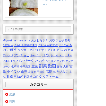
よ。
miyazima
おやつ
Miya-zima
あさむらさき
かき祭り
ごはんも
ごはんがすすむ
かぼちゃ
くらはし野菜の王国
の
ごぼう
ひな祭り
アスパラガス
めん類
もずく
アイス
コツ
アンチョビ
アレンジ
キャベツ
シロイハコ
スナッ
ハンバーグ
パン粉
プエンドウ
ベーコン
ポン酢
ヤング
動画
副菜
主菜
宮
コーン
七草粥
中岡農園
卵白
大根
島
小イワシ
広島
山豊
炊き込みごは
常備菜
平清盛
ＯＫファーム
ん
牡蠣
玉ねぎ
納豆
豊栄町
カテゴリー
広島
料理