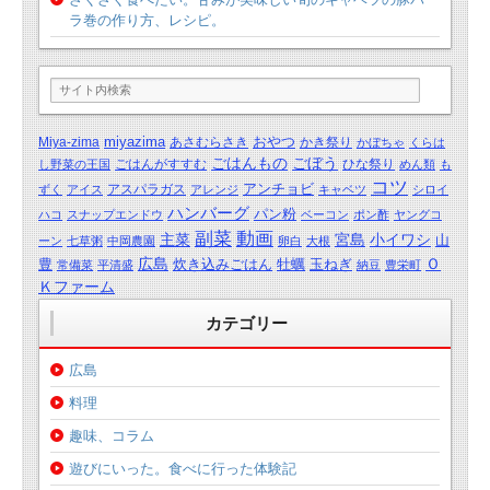
ラ巻の作り方、レシピ。
miyazima
おやつ
Miya-zima
あさむらさき
かき祭り
かぼちゃ
くらは
ごはんもの
ごぼう
ごはんがすすむ
ひな祭り
し野菜の王国
めん類
も
コツ
アンチョビ
アスパラガス
ずく
アイス
アレンジ
キャベツ
シロイ
ハンバーグ
パン粉
ハコ
スナップエンドウ
ベーコン
ポン酢
ヤングコ
動画
副菜
主菜
宮島
小イワシ
山
ーン
七草粥
中岡農園
卵白
大根
広島
Ｏ
豊
炊き込みごはん
牡蠣
玉ねぎ
常備菜
平清盛
納豆
豊栄町
Ｋファーム
カテゴリー
広島
料理
趣味、コラム
遊びにいった。食べに行った体験記