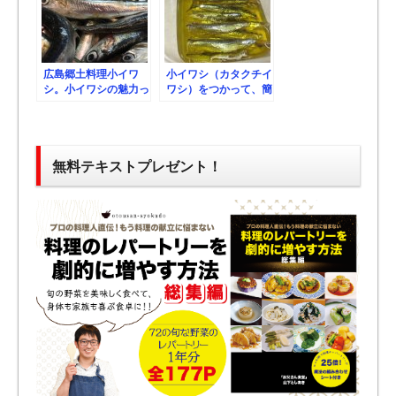
広島郷土料理小イワ
小イワシ（カタクチイ
シ。小イワシの魅力っ
ワシ）をつかって、簡
て？栄養や効能、レシ
単フレッシュアンチョ
ピまで。（まとめ記
ビの作り方
事）
無料テキストプレゼント！