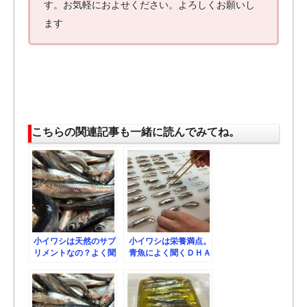
す。お気軽におよせください。よろしくお願いし
ます
こちらの関連記事も一緒に読んでみてね。
小イワシは天然のサプ
小イワシは栄養満点。
リメントなの？よく聞
青魚によく聞くＤＨＡ
くＤＨＡやＥＰＡを簡
やＥＰＡの嬉しい効果
単に解説しちゃうよ
を解説しちゃうよー。
ー。