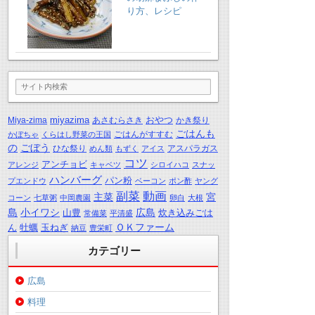
り方、レシピ
miyazima
おやつ
Miya-zima
あさむらさき
かき祭り
ごはんも
ごはんがすすむ
かぼちゃ
くらはし野菜の王国
の
ごぼう
ひな祭り
アスパラガス
めん類
もずく
アイス
コツ
アンチョビ
アレンジ
キャベツ
シロイハコ
スナッ
ハンバーグ
パン粉
プエンドウ
ベーコン
ポン酢
ヤング
動画
副菜
主菜
宮
コーン
七草粥
中岡農園
卵白
大根
島
小イワシ
広島
山豊
炊き込みごは
常備菜
平清盛
ＯＫファーム
ん
牡蠣
玉ねぎ
納豆
豊栄町
カテゴリー
広島
料理