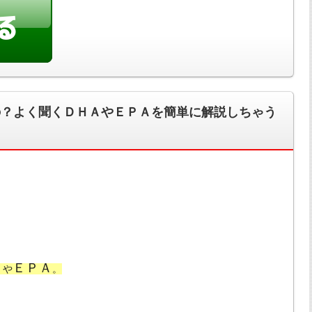
の？よく聞くＤＨＡやＥＰＡを簡単に解説しちゃう
Ａ
ＥＰＡ
や
。