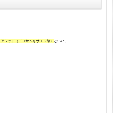
・アシッド（ドコサヘキサエン酸）
といい、