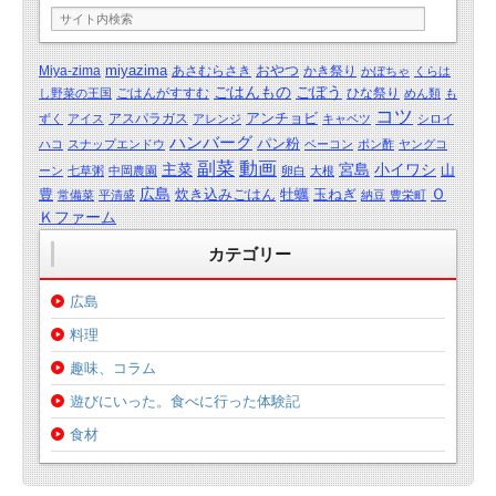
miyazima
おやつ
Miya-zima
あさむらさき
かき祭り
かぼちゃ
くらは
ごはんもの
ごぼう
ごはんがすすむ
ひな祭り
し野菜の王国
めん類
も
コツ
アンチョビ
アスパラガス
ずく
アイス
アレンジ
キャベツ
シロイ
ハンバーグ
パン粉
ハコ
スナップエンドウ
ベーコン
ポン酢
ヤングコ
動画
副菜
主菜
宮島
小イワシ
山
ーン
七草粥
中岡農園
卵白
大根
広島
Ｏ
豊
炊き込みごはん
牡蠣
玉ねぎ
常備菜
平清盛
納豆
豊栄町
Ｋファーム
カテゴリー
広島
料理
趣味、コラム
遊びにいった。食べに行った体験記
食材