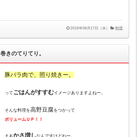
2016年08月17日（水）
料理
ラ巻きのてりてり。
豚バラ肉で、照り焼きー。
ごはんがすすむ
って
イメージありますよねー。
高野豆腐
そんな料理を
をつかって
ボリュームＵＰ！！
かさ増し
まあ
なんですけどねー。