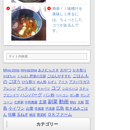
簡単！！味噌汁を
美味しく作るに
は、ちょっとした
コツがあるんで
す。
miyazima
おやつ
Miya-zima
あさむらさき
かき祭り
ごはんも
ごはんがすすむ
かぼちゃ
くらはし野菜の王国
の
ごぼう
ひな祭り
アスパラガス
めん類
もずく
アイス
コツ
アンチョビ
アレンジ
キャベツ
シロイハコ
スナッ
ハンバーグ
パン粉
プエンドウ
ベーコン
ポン酢
ヤング
動画
副菜
主菜
宮
コーン
七草粥
中岡農園
卵白
大根
島
小イワシ
広島
山豊
炊き込みごは
常備菜
平清盛
ＯＫファーム
ん
牡蠣
玉ねぎ
納豆
豊栄町
カテゴリー