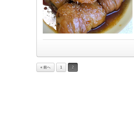
« 前へ
1
2