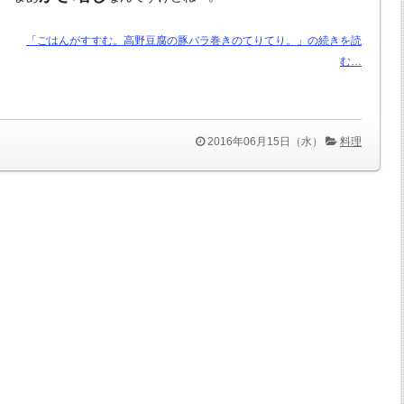
「ごはんがすすむ。高野豆腐の豚バラ巻きのてりてり。」の続きを読
む…
2016年06月15日（水）
料理