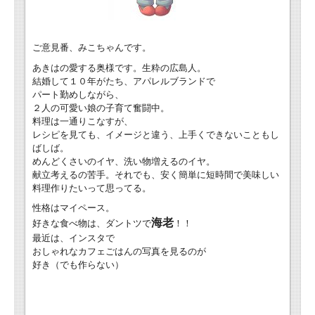
ご意見番、みこちゃんです。
あきはの愛する奥様です。生粋の広島人。
結婚して１０年がたち、アパレルブランドで
パート勤めしながら、
２人の可愛い娘の子育て奮闘中。
料理は一通りこなすが、
レシピを見ても、イメージと違う、上手くできないこともし
ばしば。
めんどくさいのイヤ、洗い物増えるのイヤ。
献立考えるの苦手。それでも、安く簡単に短時間で美味しい
料理作りたいって思ってる。
性格はマイペース。
海老
好きな食べ物は、ダントツで
！！
最近は、インスタで
おしゃれなカフェごはんの写真を見るのが
好き（でも作らない）