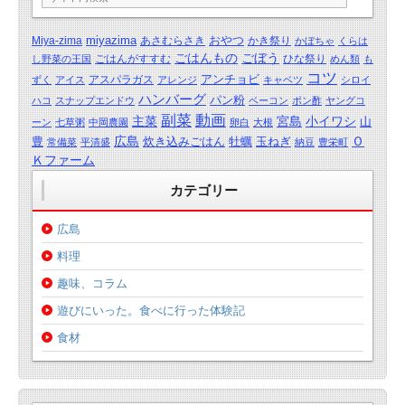
miyazima
おやつ
Miya-zima
あさむらさき
かき祭り
かぼちゃ
くらは
ごはんもの
ごぼう
ごはんがすすむ
ひな祭り
し野菜の王国
めん類
も
コツ
アンチョビ
アスパラガス
ずく
アイス
アレンジ
キャベツ
シロイ
ハンバーグ
パン粉
ハコ
スナップエンドウ
ベーコン
ポン酢
ヤングコ
動画
副菜
主菜
宮島
小イワシ
山
ーン
七草粥
中岡農園
卵白
大根
広島
Ｏ
豊
炊き込みごはん
牡蠣
玉ねぎ
常備菜
平清盛
納豆
豊栄町
Ｋファーム
カテゴリー
広島
料理
趣味、コラム
遊びにいった。食べに行った体験記
食材