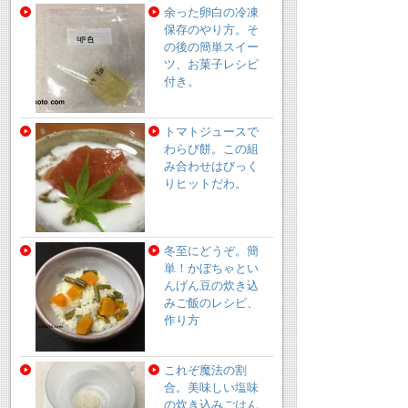
余った卵白の冷凍
保存のやり方。そ
の後の簡単スイー
ツ、お菓子レシピ
付き。
トマトジュースで
わらび餅。この組
み合わせはびっく
りヒットだわ。
冬至にどうぞ。簡
単！かぼちゃとい
んげん豆の炊き込
みご飯のレシピ、
作り方
これぞ魔法の割
合。美味しい塩味
の炊き込みごはん