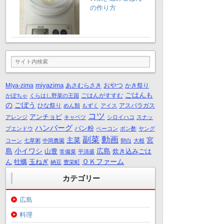
の作り方
miyazima
おやつ
Miya-zima
あさむらさき
かき祭り
ごはんも
ごはんがすすむ
かぼちゃ
くらはし野菜の王国
の
ごぼう
ひな祭り
アスパラガス
めん類
もずく
アイス
コツ
アンチョビ
アレンジ
キャベツ
シロイハコ
スナッ
ハンバーグ
パン粉
プエンドウ
ベーコン
ポン酢
ヤング
動画
副菜
主菜
宮
コーン
七草粥
中岡農園
卵白
大根
島
小イワシ
広島
山豊
炊き込みごは
常備菜
平清盛
ＯＫファーム
ん
牡蠣
玉ねぎ
納豆
豊栄町
カテゴリー
広島
料理