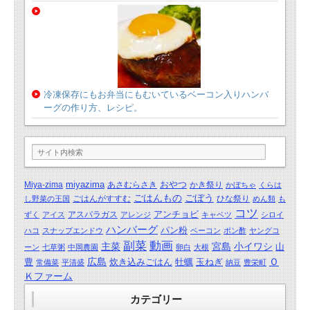
冷凍保存にもお弁当にもむいているベーコン入りハンバ
ーグの作り方、レシピ。
miyazima
おやつ
Miya-zima
あさむらさき
かき祭り
かぼちゃ
くらは
ごはんもの
ごぼう
ごはんがすすむ
ひな祭り
し野菜の王国
めん類
も
コツ
アンチョビ
アスパラガス
ずく
アイス
アレンジ
キャベツ
シロイ
ハンバーグ
パン粉
ハコ
スナップエンドウ
ベーコン
ポン酢
ヤングコ
動画
副菜
主菜
宮島
小イワシ
山
ーン
七草粥
中岡農園
卵白
大根
広島
Ｏ
豊
炊き込みごはん
牡蠣
玉ねぎ
常備菜
平清盛
納豆
豊栄町
Ｋファーム
カテゴリー