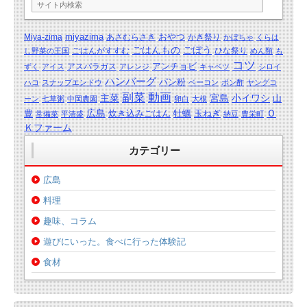
miyazima
おやつ
Miya-zima
あさむらさき
かき祭り
かぼちゃ
くらは
ごはんもの
ごぼう
ごはんがすすむ
ひな祭り
し野菜の王国
めん類
も
コツ
アンチョビ
アスパラガス
ずく
アイス
アレンジ
キャベツ
シロイ
ハンバーグ
パン粉
ハコ
スナップエンドウ
ベーコン
ポン酢
ヤングコ
動画
副菜
主菜
宮島
小イワシ
山
ーン
七草粥
中岡農園
卵白
大根
広島
Ｏ
豊
炊き込みごはん
牡蠣
玉ねぎ
常備菜
平清盛
納豆
豊栄町
Ｋファーム
カテゴリー
広島
料理
趣味、コラム
遊びにいった。食べに行った体験記
食材