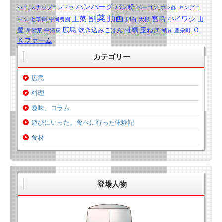
ハンバーグ
パン粉
ハコ
スナップエンドウ
ベーコン
ポン酢
ヤングコ
動画
副菜
主菜
宮島
小イワシ
山
ーン
七草粥
中岡農園
卵白
大根
広島
Ｏ
豊
炊き込みごはん
牡蠣
玉ねぎ
常備菜
平清盛
納豆
豊栄町
Ｋファーム
カテゴリー
広島
料理
趣味、コラム
遊びにいった。食べに行った体験記
食材
登場人物