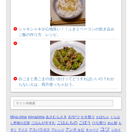
シャキシャキが心地良い！！ふきとベーコンの炊き込み
ご飯の作り方、レシピ。
白ごまと黒ごまの使い分けってどうすればいいの？わか
らない人は、両方使っちゃおう。
miyazima
おやつ
Miya-zima
あさむらさき
かき祭り
かぼちゃ
くらは
ごはんもの
ごぼう
ごはんがすすむ
ひな祭り
し野菜の王国
めん類
も
コツ
アンチョビ
アスパラガス
ずく
アイス
アレンジ
キャベツ
シロイ