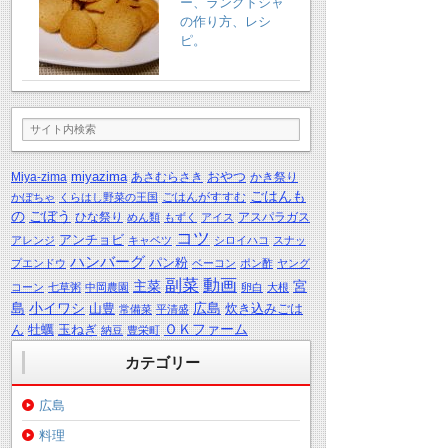
ー、ラングドシャ
の作り方、レシ
ピ。
miyazima
おやつ
Miya-zima
あさむらさき
かき祭り
ごはんも
ごはんがすすむ
かぼちゃ
くらはし野菜の王国
の
ごぼう
ひな祭り
アスパラガス
めん類
もずく
アイス
コツ
アンチョビ
アレンジ
キャベツ
シロイハコ
スナッ
ハンバーグ
パン粉
プエンドウ
ベーコン
ポン酢
ヤング
動画
副菜
主菜
宮
コーン
七草粥
中岡農園
卵白
大根
島
小イワシ
広島
山豊
炊き込みごは
常備菜
平清盛
ＯＫファーム
ん
牡蠣
玉ねぎ
納豆
豊栄町
カテゴリー
広島
料理