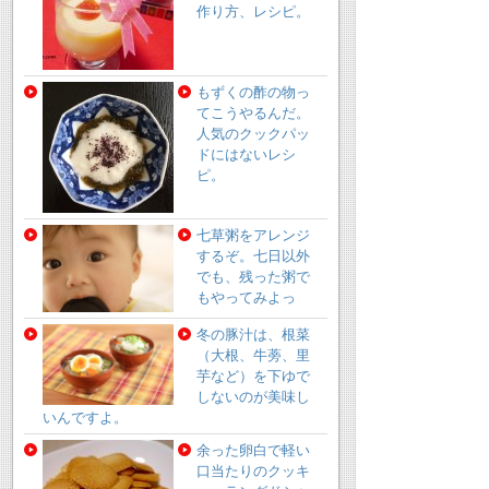
作り方、レシピ。
もずくの酢の物っ
てこうやるんだ。
人気のクックパッ
ドにはないレシ
ピ。
七草粥をアレンジ
するぞ。七日以外
でも、残った粥で
もやってみよっ
冬の豚汁は、根菜
（大根、牛蒡、里
芋など）を下ゆで
しないのが美味し
いんですよ。
余った卵白で軽い
口当たりのクッキ