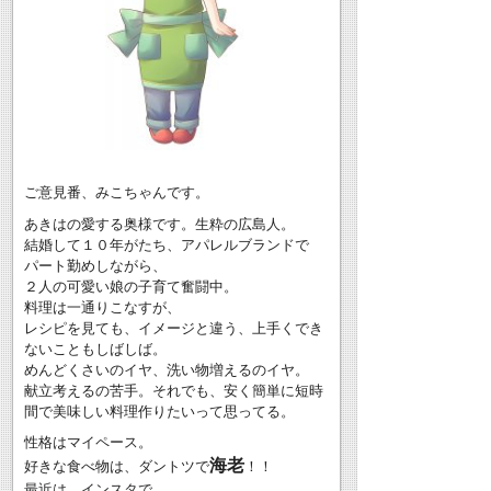
ご意見番、みこちゃんです。
あきはの愛する奥様です。生粋の広島人。
結婚して１０年がたち、アパレルブランドで
パート勤めしながら、
２人の可愛い娘の子育て奮闘中。
料理は一通りこなすが、
レシピを見ても、イメージと違う、上手くでき
ないこともしばしば。
めんどくさいのイヤ、洗い物増えるのイヤ。
献立考えるの苦手。それでも、安く簡単に短時
間で美味しい料理作りたいって思ってる。
性格はマイペース。
海老
好きな食べ物は、ダントツで
！！
最近は、インスタで