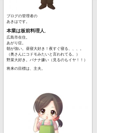
ブログの管理者の
あきはです。
本業は板前料理人
。
広島市在住。
あがり症。
朝が強い。昼寝大好き！夜すぐ寝る、、、。
（奥さんにコドモみたいと言われてる。）
野菜大好き。バナナ嫌い（見るのもイヤ！！）
将来の目標は、主夫。